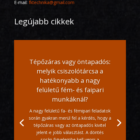
E-mail:
fktechnika@gmail.com
Legújabb cikkek
Tépőzáras vagy öntapadós:
melyik csiszolótárcsa a
hatékonyabb a nagy
felületű fém- és faipari
munkáknál?
A nagy felületű fa- és fémipari feladatok
során gyakran merül fel a kérdés, hogy a
tépőzáras vagy az öntapadós kivitel
jelent-e jobb választást. A döntés
során figyelembe kell venni a