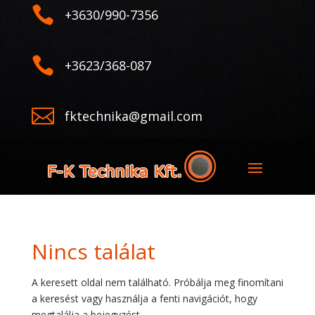

+3630/990-7356

+3623/368-087

fktechnika@gmail.com
Nincs találat
A keresett oldal nem található. Próbálja meg finomítani
a keresést vagy használja a fenti navigációt, hogy
megtalálja a bejegyzést.