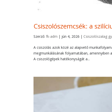
Csiszolószemcsék: a szilíc
Szerző:
fk-adm
|
jún 4, 2026
|
Csiszolószalag gy
A csiszolás azok közé az alapvető munkafolyam
megmunkálásának folyamatában, amennyiben az a
A csiszológépek hatékonyságát a...