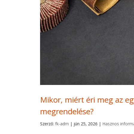
Mikor, miért éri meg az eg
megrendelése?
Szerző:
fk-adm
|
jún 25, 2026
|
Hasznos inform