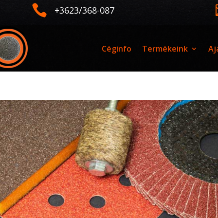

+3623/368-087
Céginfo
Termékeink
Aj