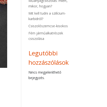
Műanyagcsiszolás: miért,
mikor, hogyan?
Mit kell tudni a szilícium-
karbidról?
Csiszolószemcse-kisokos
Fém járműalkatrészek
csiszolása
Legutóbbi
hozzászólások
Nincs megjeleníthető
bejegyzés.