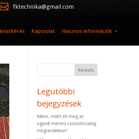

fktechnika@gmail.com
ánlatkérés
Kapcsolat
Hasznos információk
Keresés
Legutóbbi
bejegyzések
Mikor, miért éri meg az
egyedi méretű csiszolószalag
megrendelése?