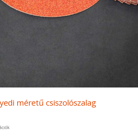
yedi méretű csiszolószalag
ációk