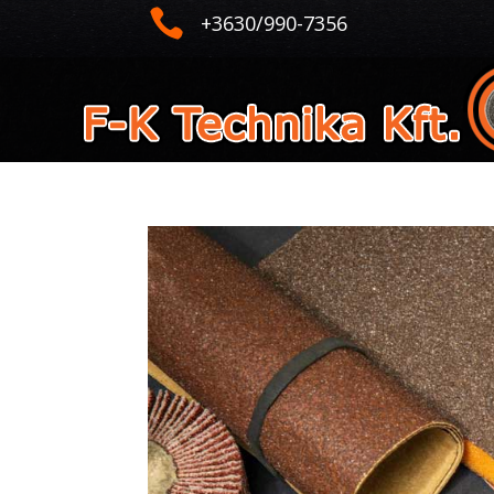

+3630/990-7356