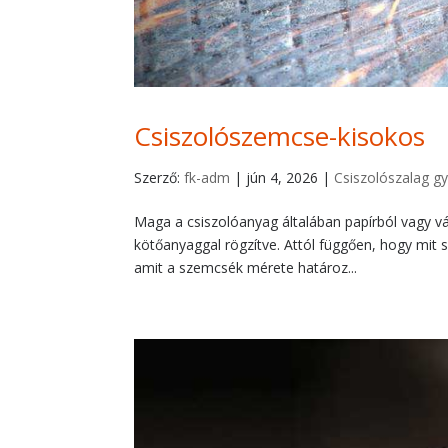
Csiszolószemcse-kisokos
Szerző:
fk-adm
|
jún 4, 2026
|
Csiszolószalag gy
Maga a csiszolóanyag általában papírból vagy vá
kötőanyaggal rögzítve. Attól függően, hogy mit 
amit a szemcsék mérete határoz...