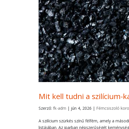
Mit kell tudni a szilícium-k
Szerző:
fk-adm
|
jún 4, 2026
|
Fémcsiszoló koro
A szilícium szürkés színű félfém, amely a másodi
listájában. Az iparban népszerűségét keménység