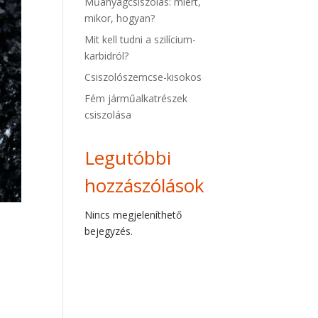
Műanyagcsiszolás: miért,
mikor, hogyan?
Mit kell tudni a szilícium-
karbidról?
Csiszolószemcse-kisokos
Fém járműalkatrészek
csiszolása
Legutóbbi
hozzászólások
Nincs megjeleníthető
bejegyzés.