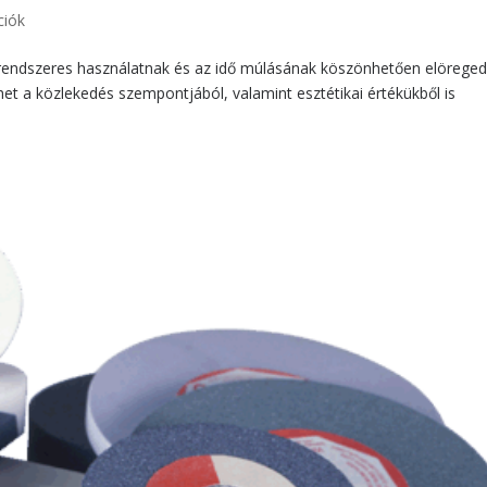
ciók
 rendszeres használatnak és az idő múlásának köszönhetően elörege
et a közlekedés szempontjából, valamint esztétikai értékükből is