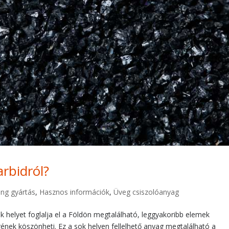
arbidról?
ng gyártás
,
Hasznos információk
,
Üveg csiszolóanyag
k helyet foglalja el a Földön megtalálható, leggyakoribb elemek
ének köszönheti. Ez a sok helyen fellelhető anyag megtalálható a