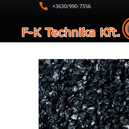

+3630/990-7356