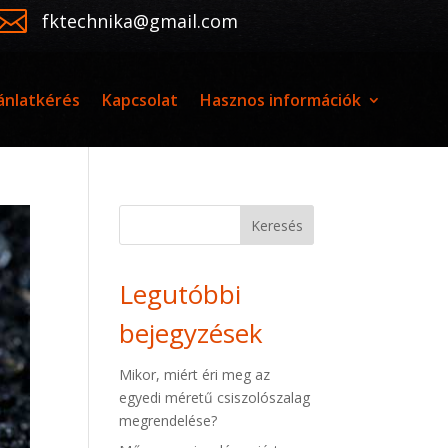

fktechnika@gmail.com
ánlatkérés
Kapcsolat
Hasznos információk
Keresés
Legutóbbi
bejegyzések
Mikor, miért éri meg az
egyedi méretű csiszolószalag
megrendelése?