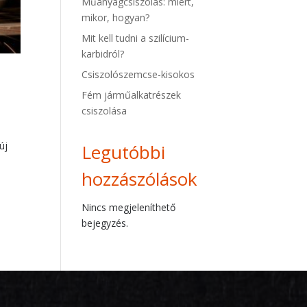
Műanyagcsiszolás: miért,
mikor, hogyan?
Mit kell tudni a szilícium-
karbidról?
Csiszolószemcse-kisokos
Fém járműalkatrészek
csiszolása
új
Legutóbbi
hozzászólások
Nincs megjeleníthető
bejegyzés.