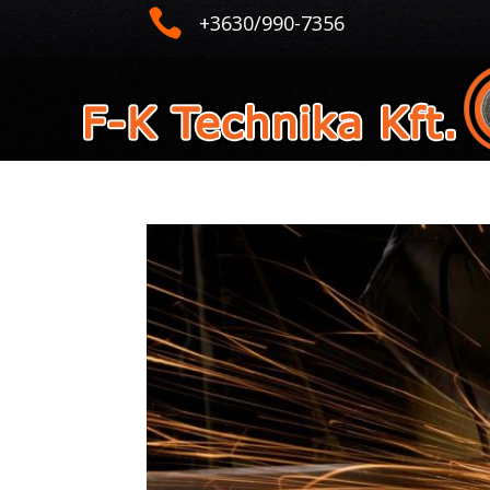

+3630/990-7356