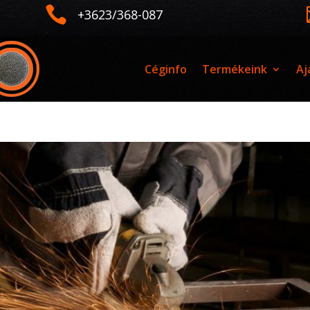

+3623/368-087
Céginfo
Termékeink
Aj