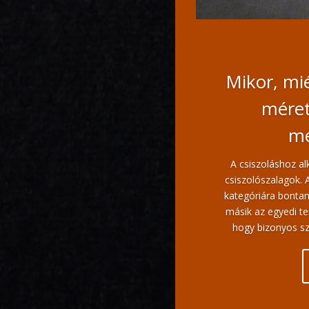
Mikor, mié
méret
me
A csiszoláshoz a
csiszolószalagok. 
kategóriára bontan
másik az egyedi te
hogy bizonyos sz