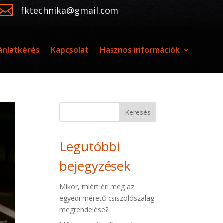

fktechnika@gmail.com
ánlatkérés
Kapcsolat
Hasznos információk
Keresés
Legutóbbi
bejegyzések
Mikor, miért éri meg az
egyedi méretű csiszolószalag
megrendelése?