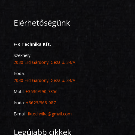
Elérhetőségünk
F-K Technika Kft.
Székhely:
2030 Érd Gárdonyi Géza u. 34/A
Iroda:
2030 Érd Gárdonyi Géza u. 34/A
Mobil:
+3630/990-7356
Iroda:
+3623/368-087
E-mail:
fktechnika@gmail.com
Legújabb cikkek