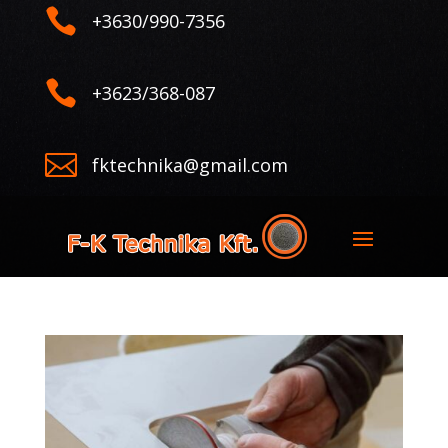

+3630/990-7356

+3623/368-087

fktechnika@gmail.com