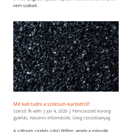
nem szabad...
Mit kell tudni a szilícium-karbidról?
Szerző:
fk-adm
|
jún 4, 2026
|
Fémcsiszoló korong
gyártás
,
Hasznos információk
,
Üveg csiszolóanyag
A szilícium szürkés színű félfém, amely a második