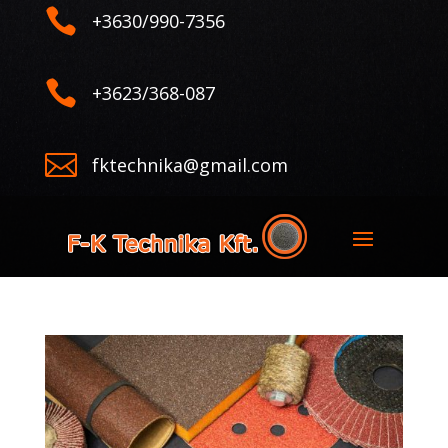

+3630/990-7356

+3623/368-087

fktechnika@gmail.com