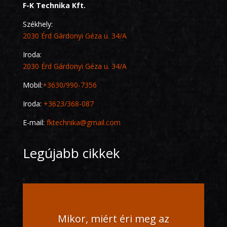
F-K Technika Kft.
Székhely:
2030 Érd Gárdonyi Géza u. 34/A
Iroda:
2030 Érd Gárdonyi Géza u. 34/A
Mobil:
+3630/990-7356
Iroda:
+3623/368-087
E-mail:
fktechnika@gmail.com
Legújabb cikkek
Mikor, miért éri meg az