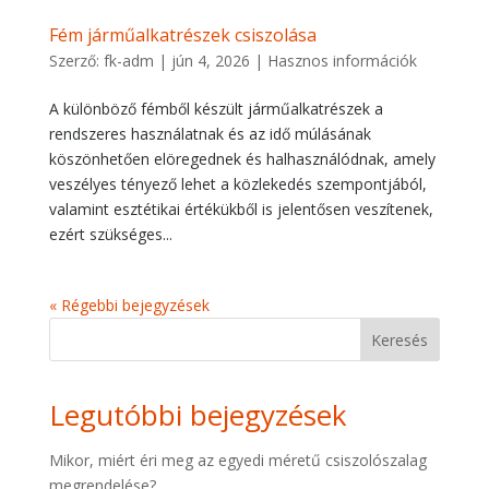
Fém járműalkatrészek csiszolása
Szerző:
fk-adm
|
jún 4, 2026
|
Hasznos információk
A különböző fémből készült járműalkatrészek a
rendszeres használatnak és az idő múlásának
köszönhetően elöregednek és halhasználódnak, amely
veszélyes tényező lehet a közlekedés szempontjából,
valamint esztétikai értékükből is jelentősen veszítenek,
ezért szükséges...
« Régebbi bejegyzések
Keresés
Legutóbbi bejegyzések
Mikor, miért éri meg az egyedi méretű csiszolószalag
megrendelése?