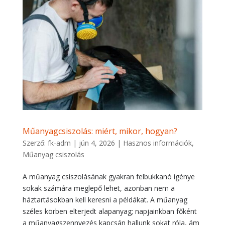
Műanyagcsiszolás: miért, mikor, hogyan?
Szerző:
fk-adm
|
jún 4, 2026
|
Hasznos információk
,
Műanyag csiszolás
A műanyag csiszolásának gyakran felbukkanó igénye
sokak számára meglepő lehet, azonban nem a
háztartásokban kell keresni a példákat. A műanyag
széles körben elterjedt alapanyag; napjainkban főként
a műanyagszennyezés kapcsán hallunk sokat róla, ám