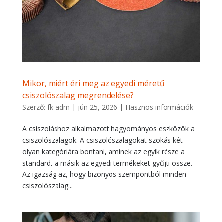
Mikor, miért éri meg az egyedi méretű
csiszolószalag megrendelése?
Szerző:
fk-adm
|
jún 25, 2026
|
Hasznos információk
A csiszoláshoz alkalmazott hagyományos eszközök a
csiszolószalagok. A csiszolószalagokat szokás két
olyan kategóriára bontani, aminek az egyik része a
standard, a másik az egyedi termékeket gyűjti össze.
Az igazság az, hogy bizonyos szempontból minden
csiszolószalag...