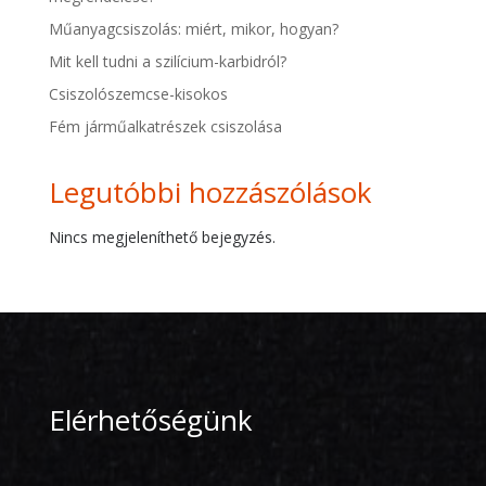
Műanyagcsiszolás: miért, mikor, hogyan?
Mit kell tudni a szilícium-karbidról?
Csiszolószemcse-kisokos
Fém járműalkatrészek csiszolása
Legutóbbi hozzászólások
Nincs megjeleníthető bejegyzés.
Elérhetőségünk