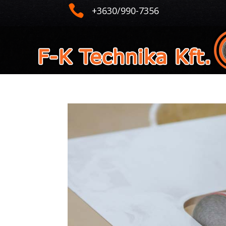

+3630/990-7356