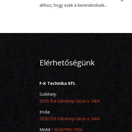
ahhoz, hogy ezek a berendezések...
Elérhetőségünk
F-K Technika Kft.
Székhely:
2030 Érd Gárdonyi Géza u. 34/A
Iroda:
2030 Érd Gárdonyi Géza u. 34/A
Mobil:
+3630/990-7356