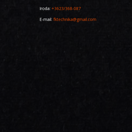
Iroda:
+3623/368-087
E-mail:
fktechnika@gmail.com