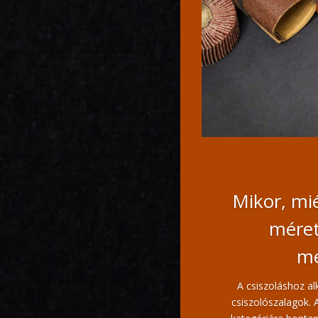
Mikor, mié
méret
me
A csiszoláshoz a
csiszolószalagok. 