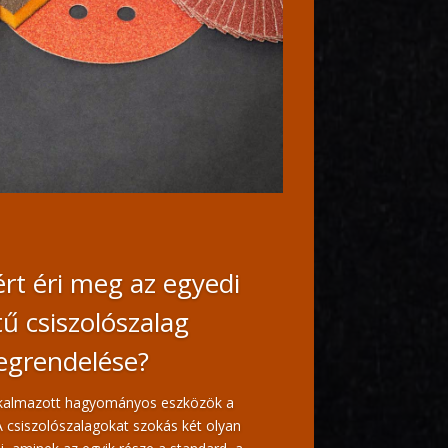
rt éri meg az egyedi
ű csiszolószalag
grendelése?
lkalmazott hagyományos eszközök a
A csiszolószalagokat szokás két olyan