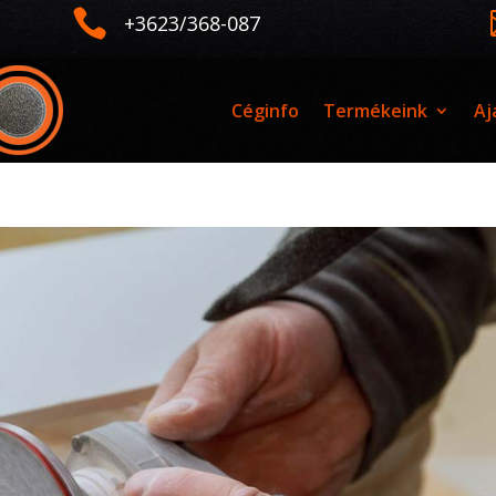

+3623/368-087
Céginfo
Termékeink
Aj