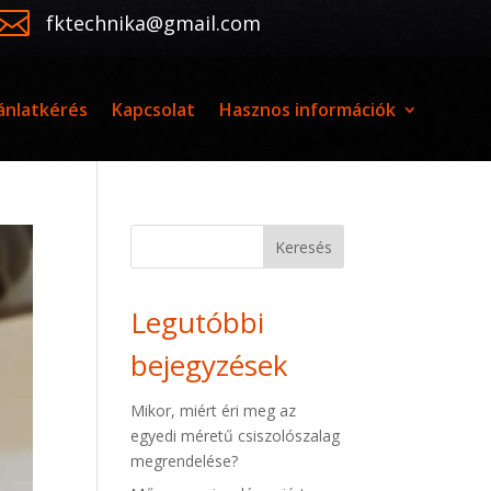

fktechnika@gmail.com
ánlatkérés
Kapcsolat
Hasznos információk
Keresés
Legutóbbi
bejegyzések
Mikor, miért éri meg az
egyedi méretű csiszolószalag
megrendelése?