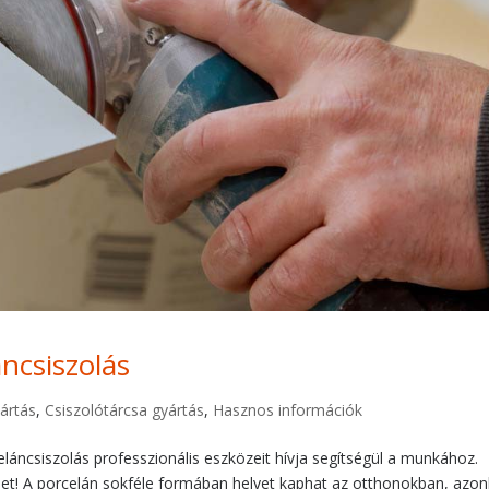
áncsiszolás
ártás
,
Csiszolótárcsa gyártás
,
Hasznos információk
celáncsiszolás professzionális eszközeit hívja segítségül a munkához.
het! A porcelán sokféle formában helyet kaphat az otthonokban, azo