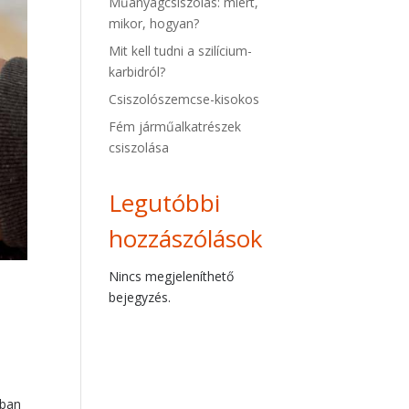
Műanyagcsiszolás: miért,
mikor, hogyan?
Mit kell tudni a szilícium-
karbidról?
Csiszolószemcse-kisokos
Fém járműalkatrészek
csiszolása
Legutóbbi
hozzászólások
Nincs megjeleníthető
bejegyzés.
nban