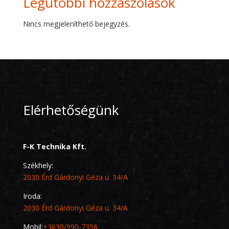
Legutóbbi hozzászólások
Nincs megjeleníthető bejegyzés.
Elérhetőségünk
F-K Technika Kft.
Székhely:
2030 Érd Gárdonyi Géza u. 34/A
Iroda:
2030 Érd Gárdonyi Géza u. 34/A
Mobil:
+3630/990-7356