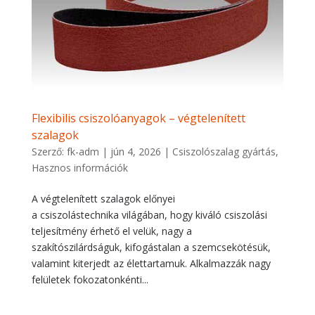
Flexibilis csiszolóanyagok – végtelenített
szalagok
Szerző:
fk-adm
|
jún 4, 2026
|
Csiszolószalag gyártás
,
Hasznos információk
A végtelenített szalagok előnyei
a csiszolástechnika világában, hogy kiváló csiszolási
teljesítmény érhető el velük, nagy a
szakítószilárdságuk, kifogástalan a szemcsekötésük,
valamint kiterjedt az élettartamuk. Alkalmazzák nagy
felületek fokozatonkénti...