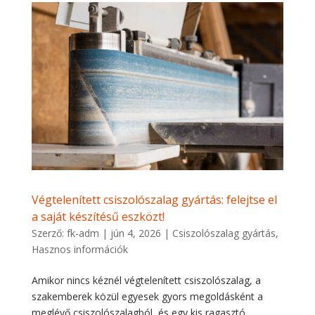
Végtelenített csiszolószalag gyártás: felejtse el
a saját készítésű eszközt!
Szerző:
fk-adm
|
jún 4, 2026
|
Csiszolószalag gyártás
,
Hasznos információk
Amikor nincs kéznél végtelenített csiszolószalag, a
szakemberek közül egyesek gyors megoldásként a
meglévő csiszolószalagból, és egy kis ragasztó