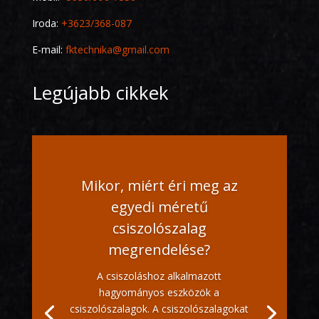
Iroda:
+3623/368-087
E-mail:
fktechnika@gmail.com
Legújabb cikkek
Mikor, miért éri meg az
egyedi méretű
csiszolószalag
megrendelése?
A csiszoláshoz alkalmazott
hagyományos eszközök a
csiszolószalagok. A csiszolószalagokat