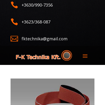

+3630/990-7356

+3623/368-087

fktechnika@gmail.com