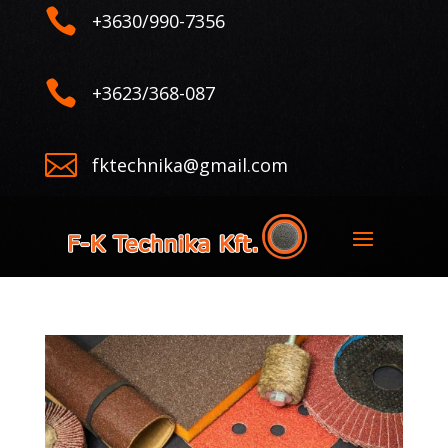

+3630/990-7356

+3623/368-087

fktechnika@gmail.com