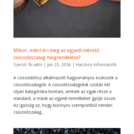
Mikor, miért éri meg az egyedi méretű
csiszolószalag megrendelése?
Szerző:
fk-adm
|
jún 25, 2026
|
Hasznos információk
A csiszoláshoz alkalmazott hagyományos eszközök a
csiszolószalagok. A csiszolószalagokat szokás két
olyan kategóriára bontani, aminek az egyik része a
standard, a másik az egyedi termékeket gyűjti össze.
Az igazság az, hogy bizonyos szempontból minden
csiszolószalag...