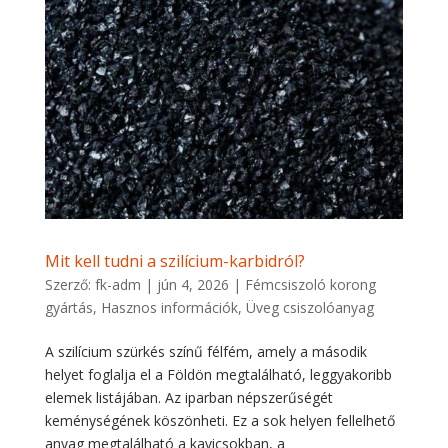
Mit kell tudni a szilícium-karbidról?
Szerző:
fk-adm
|
jún 4, 2026
|
Fémcsiszoló korong
gyártás
,
Hasznos információk
,
Üveg csiszolóanyag
A szilícium szürkés színű félfém, amely a második
helyet foglalja el a Földön megtalálható, leggyakoribb
elemek listájában. Az iparban népszerűségét
keménységének köszönheti. Ez a sok helyen fellelhető
anyag megtalálható a kavicsokban, a