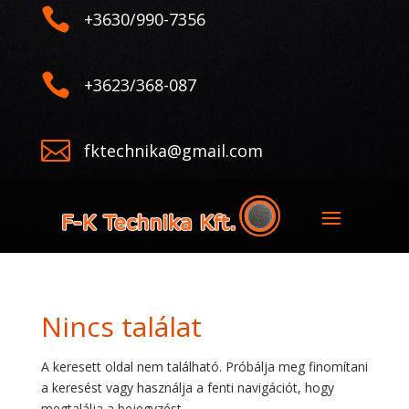

+3630/990-7356

+3623/368-087

fktechnika@gmail.com
Nincs találat
A keresett oldal nem található. Próbálja meg finomítani
a keresést vagy használja a fenti navigációt, hogy
megtalálja a bejegyzést.