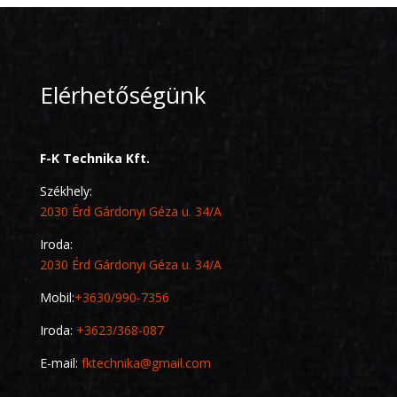
Elérhetőségünk
F-K Technika Kft.
Székhely:
2030 Érd Gárdonyi Géza u. 34/A
Iroda:
2030 Érd Gárdonyi Géza u. 34/A
Mobil:
+3630/990-7356
Iroda:
+3623/368-087
E-mail:
fktechnika@gmail.com