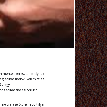
sen mentek keresztül, melynek
ági felhasználók, valamint az
ás
egy
s felhasználási terület
melyre azelőtt nem volt ilyen