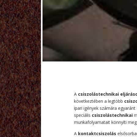
A
csiszolástechnikai eljárás
következtében a legtöbb
csiszo
ipari igények számára egyaránt 
speciális
csiszolástechnikai
m
munkafolyamatait könnyíti meg
A
kontaktcsiszolás
elsősorba