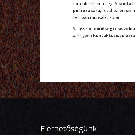
formában lehetőség. A
kontakt
polírozására
, továbbá ennek a
fémipari munkálat során.
Válasszon
minőségi csiszol
amelyben
kontaktcsiszolásr
Elérhetőségünk