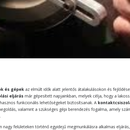
ok és gépek
az elmúlt idők alatt jelentős átalakulásokon és fejlődé
lási eljárás
már gépesített napjainkban, melyek célja, hogy a lakoss
hasznos funkcionális lehetőségeket biztosítsanak. A
kontaktcsiszol
egoldás, valamint a szükséges gépi berendezés fogalma, amely számo
.
n nagy felületeken történő egyidejű megmunkálásra alkalmas eljárás, 