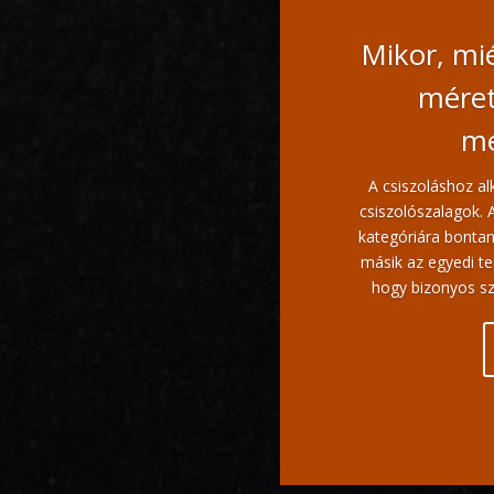
Mikor, mié
méret
me
A csiszoláshoz a
csiszolószalagok. 
kategóriára bontan
másik az egyedi te
hogy bizonyos sz