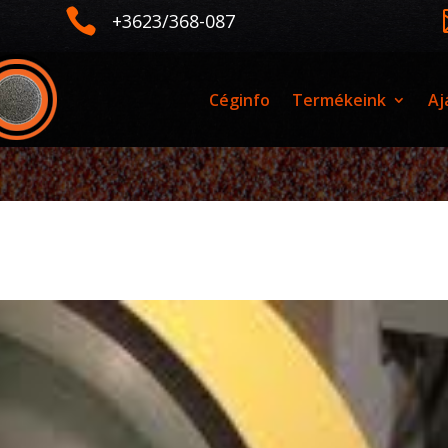

+3623/368-087
Céginfo
Termékeink
Aj