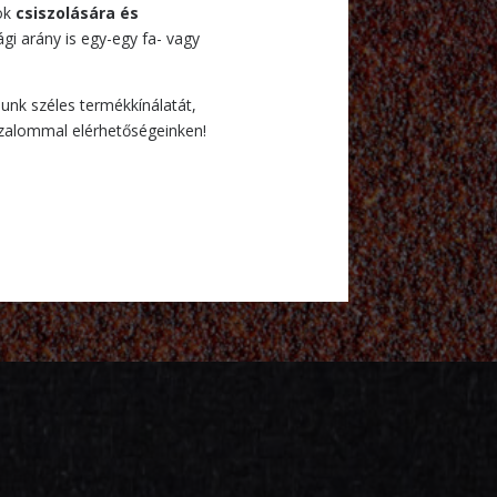
ok
csiszolására és
gi arány is egy-egy fa- vagy
unk széles termékkínálatát,
izalommal elérhetőségeinken!