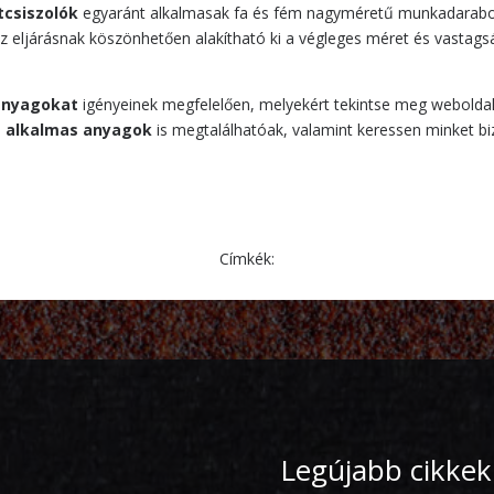
csiszolók
egyaránt alkalmasak fa és fém nagyméretű munkadarab
z eljárásnak köszönhetően alakítható ki a végleges méret és vastagsá
óanyagokat
igényeinek megfelelően, melyekért tekintse meg weboldal
a alkalmas anyagok
is megtalálhatóak, valamint keressen minket b
Címkék:
Legújabb cikkek