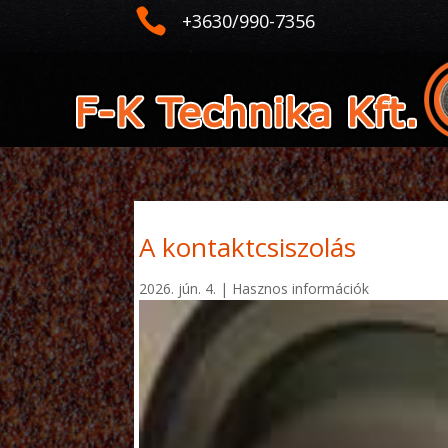

+3630/990-7356
A kontaktcsiszolás
2026. jún. 4.
|
Hasznos információk